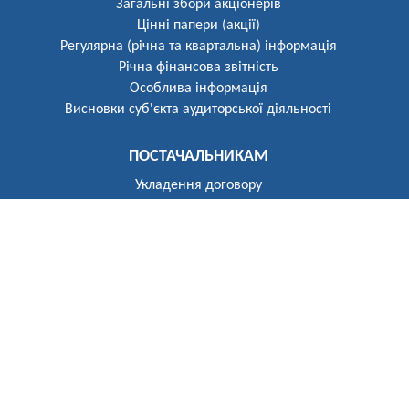
Загальні збори акціонерів
Цінні папери (акції)
Регулярна (річна та квартальна) інформація
Річна фінансова звітність
Особлива інформація
Висновки суб'єкта аудиторської діяльності
ПОСТАЧАЛЬНИКАМ
Укладення договору
Реєстр постачальників
ПОБУТОВИМ СПОЖИВАЧАМ
Розгляд звернень
Укладення договору
Приєднання до електричних мереж
Рекомендації щодо засобів обліку
Електроопалення
Перехід на тарифи, диференційовані за періодами часу
(зонний облік електроенергії)