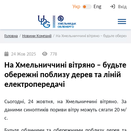
Укр
Eng
Вхід
Головна
Новини Компанії
На Хмельниччині вітряно – будьте обережні
24 Жов 2025
778
На Хмельниччині вітряно – будьте
обережні поблизу дерев та ліній
електропередачі
Сьогодні, 24 жовтня, на Хмельниччині вітряно. За
даними синоптиків пориви вітру можуть сягати 20 м/
с.
Будьте обачними та обережними поблизу дерев та