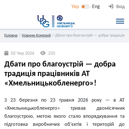
Укр
Eng
Вхід
Головна
Новини Компанії
Дбати про благоустрій — добра традиція 
02 Чер 2026
250
Дбати про благоустрій — добра
традиція працівників АТ
«Хмельницькобленерго»!
З 23 березня по 23 травня 2026 року — в АТ
«Хмельницькобленерго» тривав двомісячник
благоустрою, метою якого стало впорядкування та
підготовка виробничих об’єктів і територій до