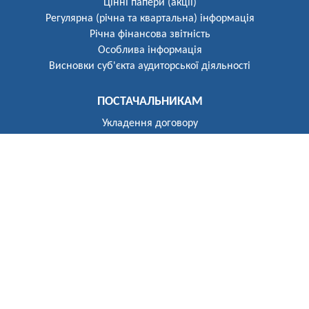
Цінні папери (акції)
Регулярна (річна та квартальна) інформація
Річна фінансова звітність
Особлива інформація
Висновки суб'єкта аудиторської діяльності
ПОСТАЧАЛЬНИКАМ
Укладення договору
Реєстр постачальників
ПОБУТОВИМ СПОЖИВАЧАМ
Розгляд звернень
Укладення договору
Приєднання до електричних мереж
Рекомендації щодо засобів обліку
Електроопалення
Перехід на тарифи, диференційовані за періодами часу
(зонний облік електроенергії)
Власникам установок генерації та зберігання