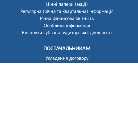
Цінні папери (акції)
Регулярна (річна та квартальна) інформація
Річна фінансова звітність
Особлива інформація
Висновки суб'єкта аудиторської діяльності
ПОСТАЧАЛЬНИКАМ
Укладення договору
Реєстр постачальників
ПОБУТОВИМ СПОЖИВАЧАМ
Розгляд звернень
Укладення договору
Приєднання до електричних мереж
Рекомендації щодо засобів обліку
Електроопалення
Перехід на тарифи, диференційовані за періодами часу
(зонний облік електроенергії)